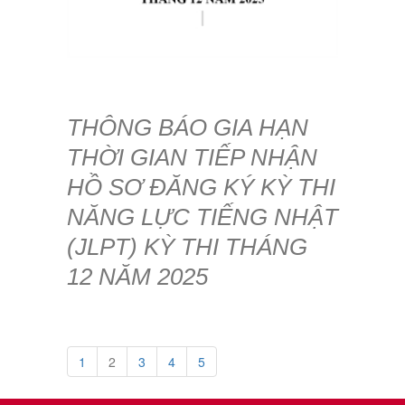
THÔNG BÁO GIA HẠN
THỜI GIAN TIẾP NHẬN
HỒ SƠ ĐĂNG KÝ KỲ THI
NĂNG LỰC TIẾNG NHẬT
(JLPT) KỲ THI THÁNG
12 NĂM 2025
1
2
3
4
5